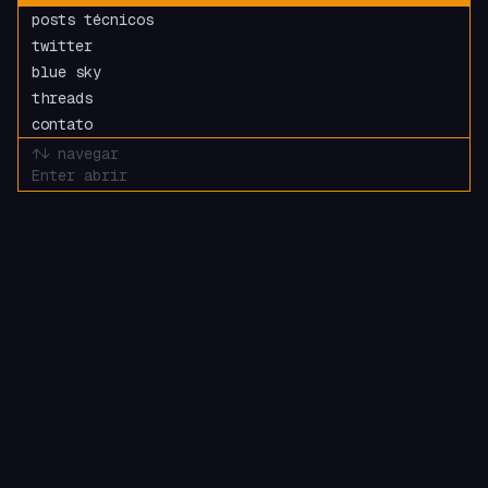
posts técnicos
twitter
blue sky
threads
contato
↑↓ navegar
Enter abrir